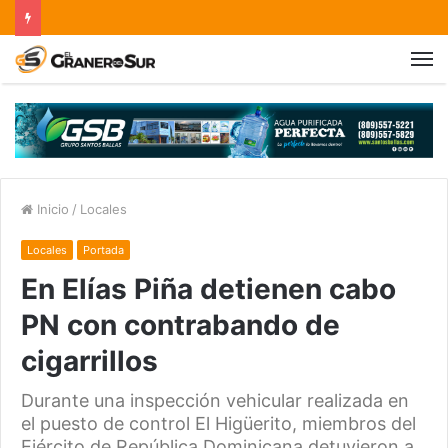
Inicio
/
Locales
Locales
Portada
En Elías Piña detienen cabo
PN con contrabando de
cigarrillos
Durante una inspección vehicular realizada en
el puesto de control El Higüerito, miembros del
Ejército de República Dominicana detuvieron a