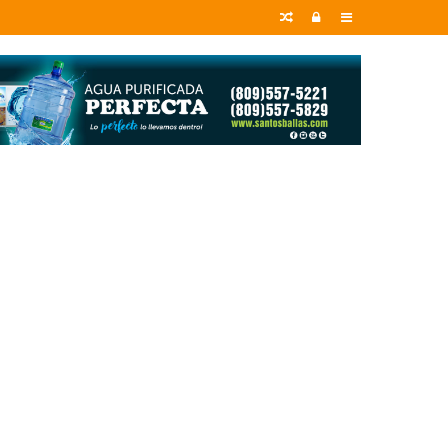
Random
Entrar
Sidebar
Article