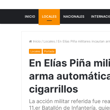
INICIO
LOCALES
NACIONALES
INTERNACI
Inicio
/
Locales
/
En Elías Piña militares incautan a
Locales
Portada
En Elías Piña mi
arma automática
cigarrillos
La acción militar referida fue re
11.er Batallón de Infantería, q