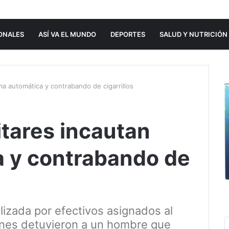
ONALES
ASÍ VA EL MUNDO
DEPORTES
SALUD Y NUTRICIÓN
rma automática y contrabando de cigarrillos
litares incautan
 y contrabando de
alizada por efectivos asignados al
uienes detuvieron a un hombre que