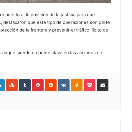
á puesto a disposición de la justicia para que
, destacaron que este tipo de operaciones son parte
tección de la frontera y prevenir el tráfico ilícito de
ña sigue siendo un punto clave en las acciones de
gle+
LinkedIn
StumbleUpon
Tumblr
Pinterest
Reddit
VKontakte
Odnoklassniki
Pocket
Compartir por Correo