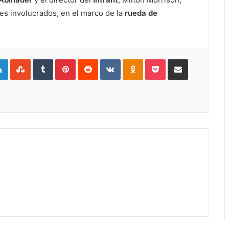
s involucrados, en el marco de la
rueda de
gle+
LinkedIn
StumbleUpon
Tumblr
Pinterest
Reddit
VKontakte
Odnoklassniki
Pocket
Compartir por Correo