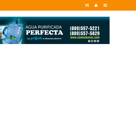
Random
Entrar
Sidebar
Article