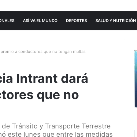
ONALES
ASÍ VA EL MUNDO
DEPORTES
SALUD Y NUTRICIÓN
rá premio a conductores que no tengan multas
ia Intrant dará
tores que no
al de Tránsito y Transporte Terrestre
rmó este lunes que entre las medidas