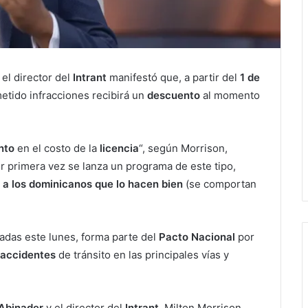
el director del
Intrant
manifestó que, a partir del
1 de
etido infracciones recibirá un
descuento
al momento
nto
en el costo de la
licencia
“, según Morrison,
Por primera vez se lanza un programa de este tipo,
 a los dominicanos que lo hacen bien
(se comportan
adas este lunes, forma parte del
Pacto Nacional
por
accidentes
de tránsito en las principales vías y
 Abinader
y el director del
Intrant
, Milton Morrison,