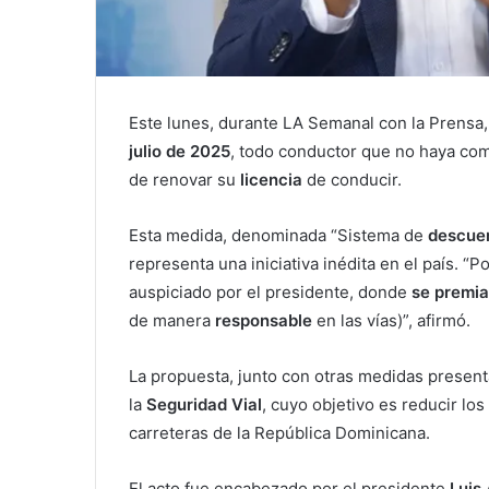
Este lunes, durante LA Semanal con la Prensa, 
julio de 2025
, todo conductor que no haya com
de renovar su
licencia
de conducir.
Esta medida, denominada “Sistema de
descue
representa una iniciativa inédita en el país. “
auspiciado por el presidente, donde
se premia
de manera
responsable
en las vías)”, afirmó.
La propuesta, junto con otras medidas present
la
Seguridad Vial
, cuyo objetivo es reducir los
carreteras de la República Dominicana.
El acto fue encabezado por el presidente
Luis