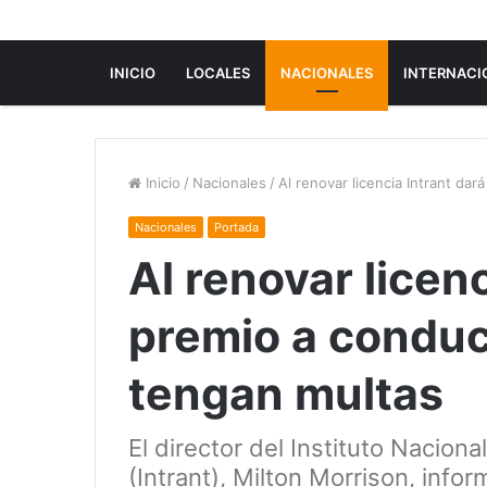
INICIO
LOCALES
NACIONALES
INTERNACI
Inicio
/
Nacionales
/
Al renovar licencia Intrant da
Nacionales
Portada
Al renovar licenc
premio a conduc
tengan multas
El director del Instituto Nacion
(Intrant), Milton Morrison, info