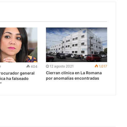
12 agosto 2021
1.017
9
404
Cierran clínica en La Romana
procurador general
por anomalías encontradas
ica ha falseado
”