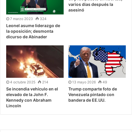
varios dias después la
asesinó
7 marzo 2023
324
Leonel asume liderazgo de
la oposición; desmonta
dicurso de Abinader
4 octubre 2025
214
13 mayo 2026
49
Se incendia vehículo en el
Trump comparte foto de
elevado de la John F.
Venezuela pintado con
Kennedy con Abraham
bandera de EE.UU.
Lincoln