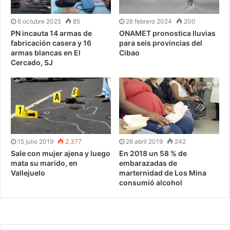
6 octubre 2025
85
26 febrero 2024
200
PN incauta 14 armas de
ONAMET pronostica lluvias
fabricación casera y 16
para seis provincias del
armas blancas en El
Cibao
Cercado, SJ
15 julio 2019
2.377
26 abril 2019
242
Sale con mujer ajena y luego
En 2018 un 58 % de
mata su marido, en
embarazadas de
Vallejuelo
marternidad de Los Mina
consumió alcohol