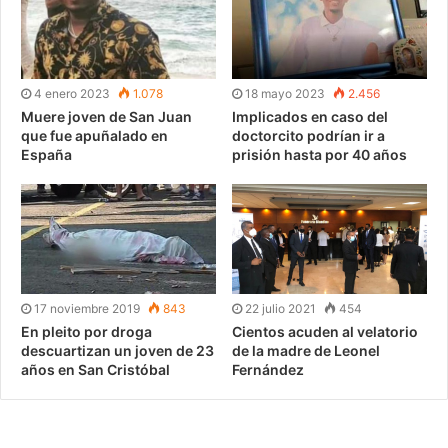
4 enero 2023
1.078
18 mayo 2023
2.456
Muere joven de San Juan
Implicados en caso del
que fue apuñalado en
doctorcito podrían ir a
España
prisión hasta por 40 años
17 noviembre 2019
843
22 julio 2021
454
En pleito por droga
Cientos acuden al velatorio
descuartizan un joven de 23
de la madre de Leonel
años en San Cristóbal
Fernández