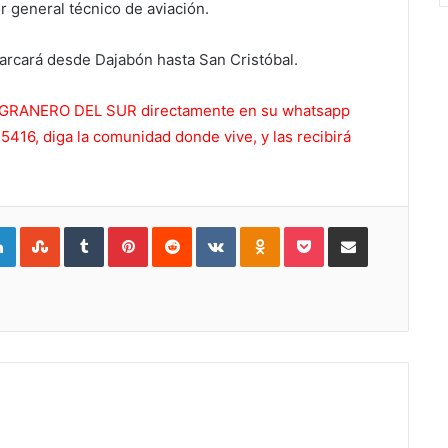
r general técnico de aviación.
arcará desde Dajabón hasta San Cristóbal.
 EL GRANERO DEL SUR directamente en su whatsapp
416, diga la comunidad donde vive, y las recibirá
gle+
LinkedIn
StumbleUpon
Tumblr
Pinterest
Reddit
VKontakte
Odnoklassniki
Pocket
Compartir por Correo