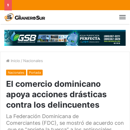
Inicio
/
Nacionales
Nacionales
Portada
El comercio dominicano
apoya acciones drásticas
contra los delincuentes
La Federación Dominicana de
Comerciantes (FDC), se mostró de acuerdo con
que se “apriete la tuerca” a los antisociales