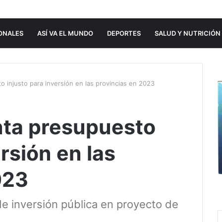
ONALES
ASÍ VA EL MUNDO
DEPORTES
SALUD Y NUTRICIÓN
 injusto para inversión en las provincias en 2023
nta presupuesto
ersión en las
023
e inversión pública en proyecto de