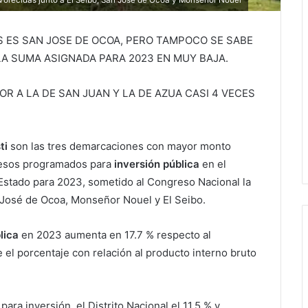
vorecidas junto a El Seibo, San José de Ocoa y Monseñor Nouel
S ES SAN JOSE DE OCOA, PERO TAMPOCO SE SABE
A SUMA ASIGNADA PARA 2023 EN MUY BAJA.
OR A LA DE SAN JUAN Y LA DE AZUA CASI 4 VECES
ti
son las tres demarcaciones con mayor monto
 pesos programados para
inversión pública
en el
Estado para 2023, sometido al Congreso Nacional la
José de Ocoa, Monseñor Nouel y El Seibo.
lica
en 2023 aumenta en 17.7 % respecto al
el porcentaje con relación al producto interno bruto
ara inversión, el Distrito Nacional el 11.5 % y