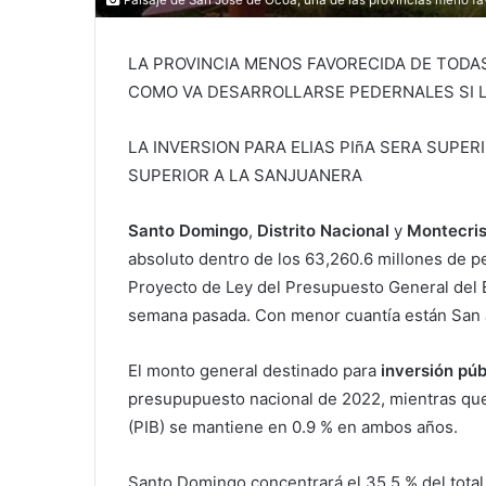
Paisaje de San Jose de Ocoa, una de las provincias meno fa
LA PROVINCIA MENOS FAVORECIDA DE TODA
COMO VA DESARROLLARSE PEDERNALES SI L
LA INVERSION PARA ELIAS PIñA SERA SUPERI
SUPERIOR A LA SANJUANERA
Santo Domingo
,
Distrito Nacional
y
Montecris
absoluto dentro de los 63,260.6 millones de
Proyecto de Ley del Presupuesto General del 
semana pasada. Con menor cuantía están San 
El monto general destinado para
inversión púb
presupupuesto nacional de 2022, mientras que 
(PIB) se mantiene en 0.9 % en ambos años.
Santo Domingo concentrará el 35.5 % del total p