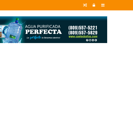
Random
Entrar
Sidebar
Article