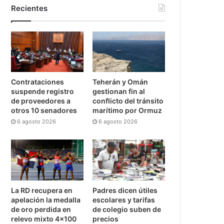
Recientes
Contrataciones
Teherán y Omán
suspende registro
gestionan fin al
de proveedores a
conflicto del tránsito
otros 10 senadores
marítimo por Ormuz
6 agosto 2026
6 agosto 2026
La RD recupera en
Padres dicen útiles
apelación la medalla
escolares y tarifas
de oro perdida en
de colegio suben de
relevo mixto 4×100
precios