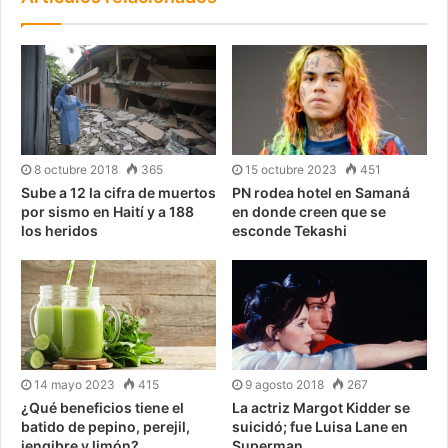
8 octubre 2018
365
15 octubre 2023
451
Sube a 12 la cifra de muertos
PN rodea hotel en Samaná
por sismo en Haití y a 188
en donde creen que se
los heridos
esconde Tekashi
14 mayo 2023
415
9 agosto 2018
267
¿Qué beneficios tiene el
La actriz Margot Kidder se
batido de pepino, perejil,
suicidó; fue Luisa Lane en
jengibre y limón?
Superman