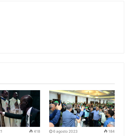
21
418
6 agosto 2023
184