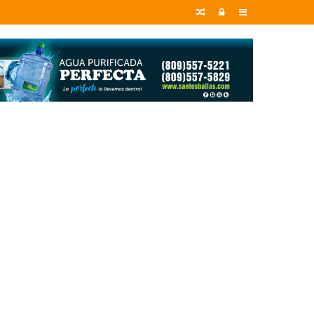
Random
Entrar
Sidebar
Article