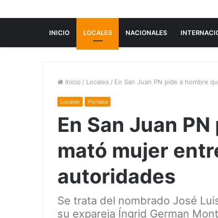
INICIO
LOCALES
NACIONALES
INTERNACI
Inicio
/
Locales
/
En San Juan PN pide a hombre que
Locales
Portada
En San Juan PN 
mató mujer entr
autoridades
Se trata del nombrado José Luis
su expareja Íngrid German Mon