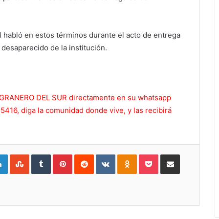
al habló en estos términos durante el acto de entrega
 desaparecido de la institución.
 EL GRANERO DEL SUR directamente en su whatsapp
416, diga la comunidad donde vive, y las recibirá
gle+
LinkedIn
StumbleUpon
Tumblr
Pinterest
Reddit
VKontakte
Odnoklassniki
Pocket
Compartir por Correo