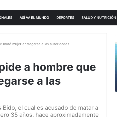
ONALES
ASÍ VA EL MUNDO
DEPORTES
SALUD Y NUTRICIÓN
 mató mujer entregarse a las autoridades
pide a hombre que
egarse a las
 Bido, el cual es acusado de matar a
tero 35 años, hace aproximadamente