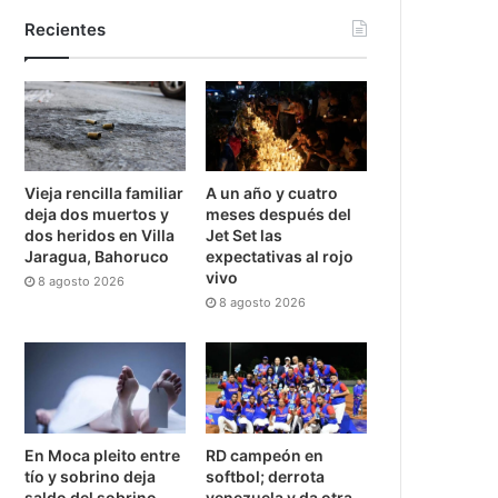
Recientes
Vieja rencilla familiar
A un año y cuatro
deja dos muertos y
meses después del
dos heridos en Villa
Jet Set las
Jaragua, Bahoruco
expectativas al rojo
vivo
8 agosto 2026
8 agosto 2026
En Moca pleito entre
RD campeón en
tío y sobrino deja
softbol; derrota
saldo del sobrino
venezuela y da otra