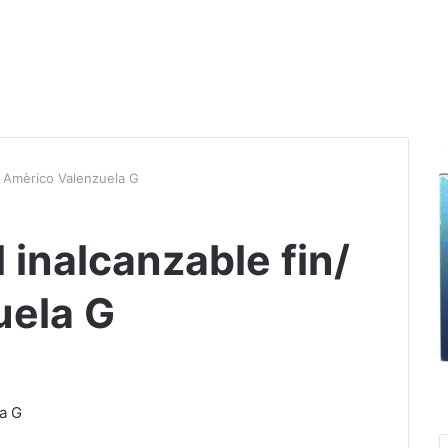
/ Amèrico Valenzuela G
 inalcanzable fin/
uela G
a G