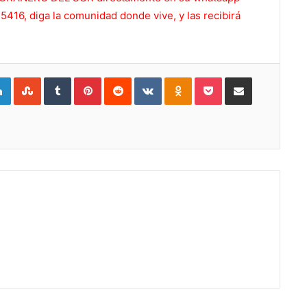
416, diga la comunidad donde vive, y las recibirá
gle+
LinkedIn
StumbleUpon
Tumblr
Pinterest
Reddit
VKontakte
Odnoklassniki
Pocket
Compartir por Correo