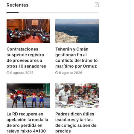
Recientes
Contrataciones
Teherán y Omán
suspende registro
gestionan fin al
de proveedores a
conflicto del tránsito
otros 10 senadores
marítimo por Ormuz
6 agosto 2026
6 agosto 2026
La RD recupera en
Padres dicen útiles
apelación la medalla
escolares y tarifas
de oro perdida en
de colegio suben de
relevo mixto 4×100
precios