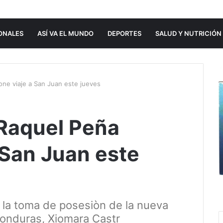
ONALES
ASÍ VA EL MUNDO
DEPORTES
SALUD Y NUTRICIÓN
ne viaje a San Juan este jueves
Raquel Peña
 San Juan este
 la toma de posesiòn de la nueva
Honduras, Xiomara Castr