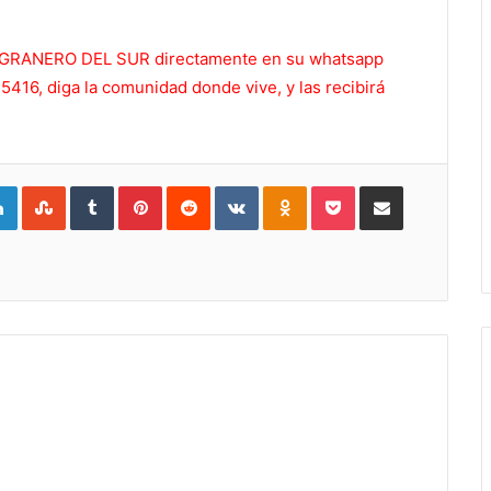
 EL GRANERO DEL SUR directamente en su whatsapp
416, diga la comunidad donde vive, y las recibirá
gle+
LinkedIn
StumbleUpon
Tumblr
Pinterest
Reddit
VKontakte
Odnoklassniki
Pocket
Compartir por Correo