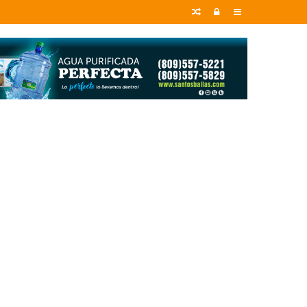
Random
Entrar
Sidebar
Article