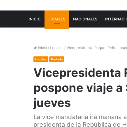
INICIO
LOCALES
NACIONALES
INTERNACI
Inicio
/
Locales
/
Vicepresidenta Raquel Peña pospo
Locales
Portada
Vicepresidenta 
pospone viaje a
jueves
La vice mandataria irà manana a
presidenta de la República de 