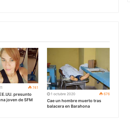
21
741
1 octubre 2020
676
EE.UU. presunto
una joven de SFM
Cae un hombre muerto tras
balacera en Barahona