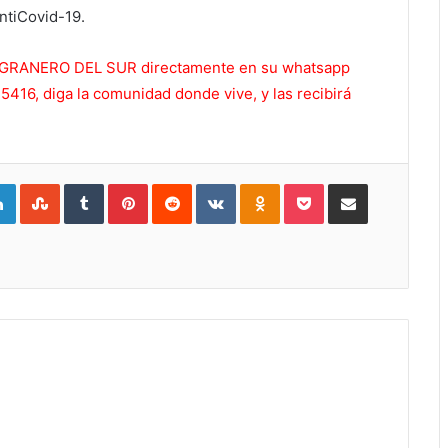
antiCovid-19.
 EL GRANERO DEL SUR directamente en su whatsapp
416, diga la comunidad donde vive, y las recibirá
gle+
LinkedIn
StumbleUpon
Tumblr
Pinterest
Reddit
VKontakte
Odnoklassniki
Pocket
Compartir por Correo