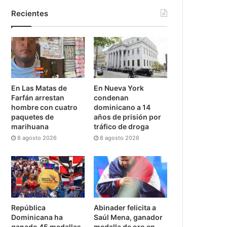
Recientes
En Las Matas de
En Nueva York
Farfán arrestan
condenan
hombre con cuatro
dominicano a 14
paquetes de
años de prisión por
marihuana
tráfico de droga
8 agosto 2026
8 agosto 2026
República
Abinader felicita a
Dominicana ha
Saúl Mena, ganador
ganado 45 medallas
medalla de oro en