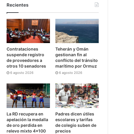
Recientes
Contrataciones
Teherán y Omán
suspende registro
gestionan fin al
de proveedores a
conflicto del tránsito
otros 10 senadores
marítimo por Ormuz
6 agosto 2026
6 agosto 2026
La RD recupera en
Padres dicen útiles
apelación la medalla
escolares y tarifas
de oro perdida en
de colegio suben de
relevo mixto 4×100
precios