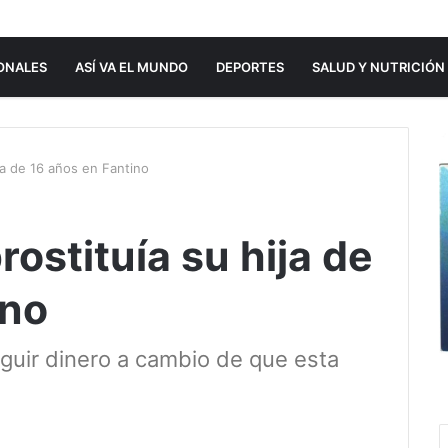
ONALES
ASÍ VA EL MUNDO
DEPORTES
SALUD Y NUTRICIÓN
ja de 16 años en Fantino
ostituía su hija de
ino
eguir dinero a cambio de que esta