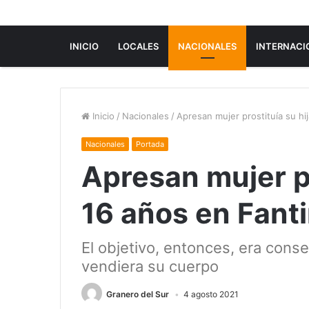
INICIO
LOCALES
NACIONALES
INTERNACI
Inicio
/
Nacionales
/
Apresan mujer prostituía su hi
Nacionales
Portada
Apresan mujer pr
16 años en Fant
El objetivo, entonces, era cons
vendiera su cuerpo
Granero del Sur
4 agosto 2021