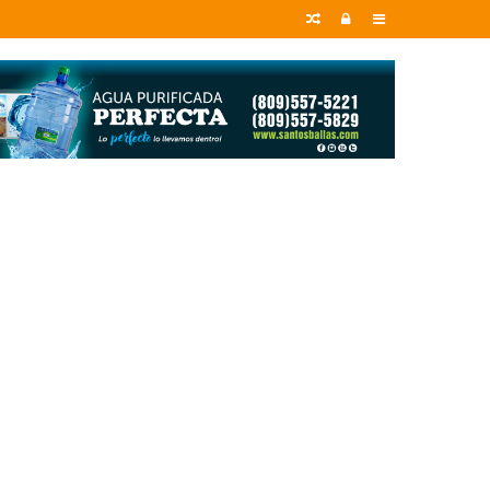
Random
Entrar
Sidebar
Article