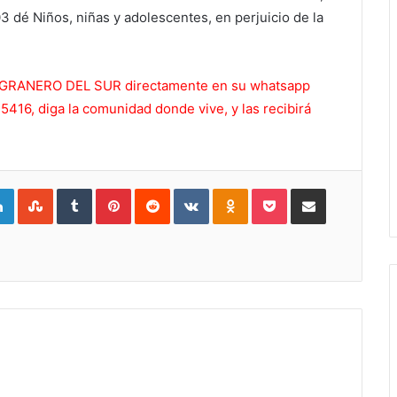
03 dé Niños, niñas y adolescentes, en perjuicio de la
 EL GRANERO DEL SUR directamente en su whatsapp
416, diga la comunidad donde vive, y las recibirá
gle+
LinkedIn
StumbleUpon
Tumblr
Pinterest
Reddit
VKontakte
Odnoklassniki
Pocket
Compartir por Correo