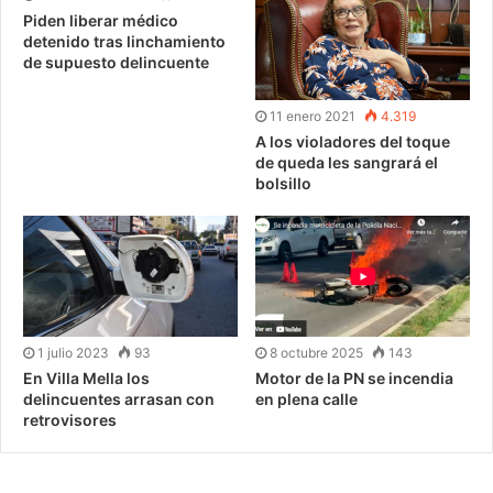
Piden liberar médico
detenido tras linchamiento
de supuesto delincuente
11 enero 2021
4.319
A los violadores del toque
de queda les sangrará el
bolsillo
1 julio 2023
93
8 octubre 2025
143
En Villa Mella los
Motor de la PN se incendia
delincuentes arrasan con
en plena calle
retrovisores