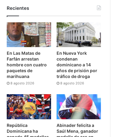
Recientes
En Las Matas de
En Nueva York
Farfán arrestan
condenan
hombre con cuatro
dominicano a 14
paquetes de
años de prisión por
marihuana
tráfico de droga
8 agosto 2026
8 agosto 2026
República
Abinader felicita a
Dominicana ha
Saúl Mena, ganador
ganado 45 medallas
medalla de oro en