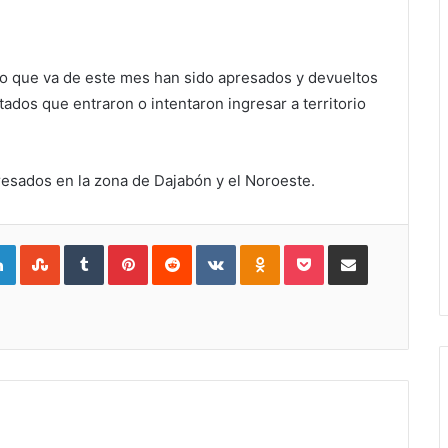
 lo que va de este mes han sido apresados y devueltos
ados que entraron o intentaron ingresar a territorio
esados en la zona de Dajabón y el Noroeste.
gle+
LinkedIn
StumbleUpon
Tumblr
Pinterest
Reddit
VKontakte
Odnoklassniki
Pocket
Compartir por Correo