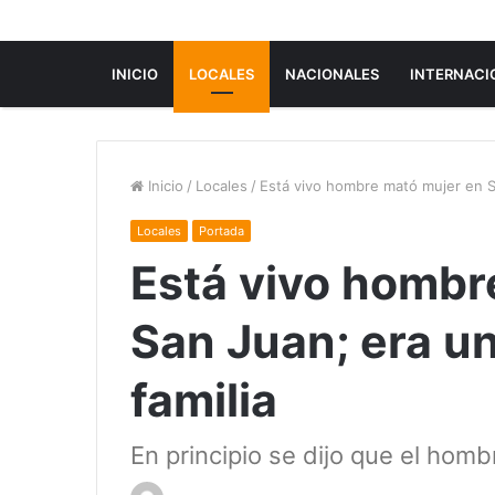
INICIO
LOCALES
NACIONALES
INTERNACI
Inicio
/
Locales
/
Está vivo hombre mató mujer en Sa
Locales
Portada
Está vivo hombr
San Juan; era un
familia
En principio se dijo que el hom