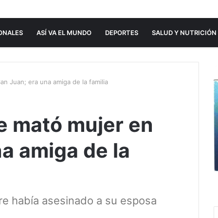
ONALES
ASÍ VA EL MUNDO
DEPORTES
SALUD Y NUTRICIÓN
n Juan; era una amiga de la familia
e mató mujer en
a amiga de la
bre había asesinado a su esposa