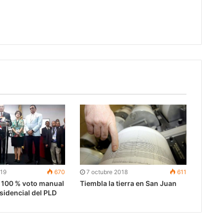
019
670
7 octubre 2018
611
 100 % voto manual
Tiembla la tierra en San Juan
esidencial del PLD