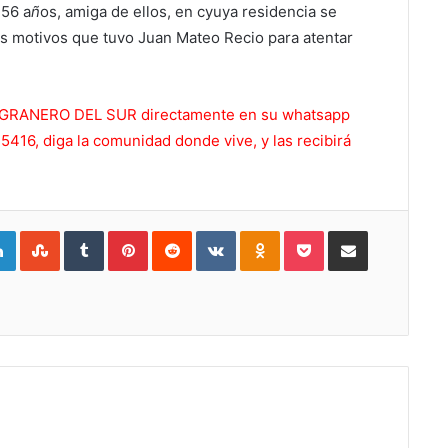
 56 a
ñ
os, amiga de ellos, en cyuya residencia se
s motivos que tuvo Juan Mateo Recio para atentar
 EL GRANERO DEL SUR directamente en su whatsapp
416, diga la comunidad donde vive, y las recibirá
gle+
LinkedIn
StumbleUpon
Tumblr
Pinterest
Reddit
VKontakte
Odnoklassniki
Pocket
Compartir por Correo