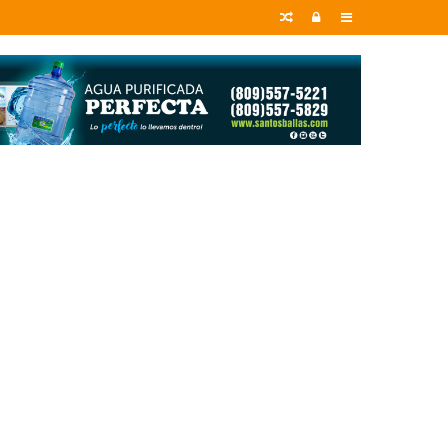
Random
Entrar
Sidebar
Article