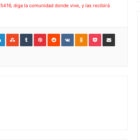
416, diga la comunidad donde vive, y las recibirá
gle+
LinkedIn
StumbleUpon
Tumblr
Pinterest
Reddit
VKontakte
Odnoklassniki
Pocket
Compartir por Correo