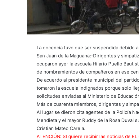
La docencia tuvo que ser suspendida debido a 
San Juan de la Maguana:-Dirigentes y simpati
ocuparon ayer la escuela Hilario Puello Bautista
de nombramientos de compañeros en ese cent
De acuerdo al presidente municipal del partid
tomaron la escuela indignados porque solo l
solicitudes enviadas al Ministerio de Educació
Más de cuarenta miembros, dirigentes y simpat
Al lugar se dieron cita agentes de la Policía N
Mendieta y el mayor Ruddy de la Rosa Duval su
Cristian Mateo Carela.
ATENCIÓN: SI quiere recibir las noticias de