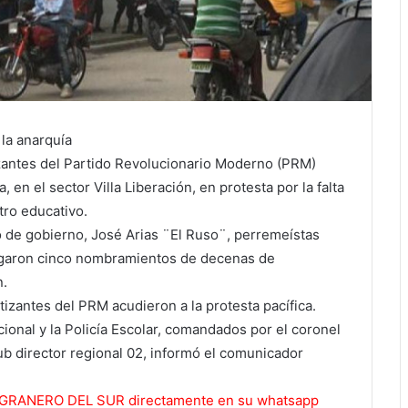
la anarquía
zantes del Partido Revolucionario Moderno (PRM)
, en el sector Villa Liberación, en protesta por la falta
ro educativo.
o de gobierno, José Arias ¨El Ruso¨, perremeístas
legaron cinco nombramientos de decenas de
n.
izantes del PRM acudieron a la protesta pacífica.
acional y la Policía Escolar, comandados por el coronel
b director regional 02, informó el comunicador
 EL GRANERO DEL SUR directamente en su whatsapp