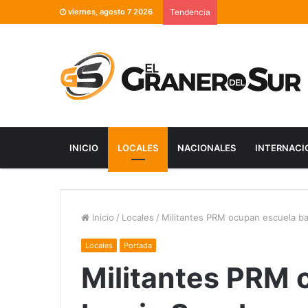
viernes, agosto 7 2026
Tendencia
INICIO
LOCALES
NACIONALES
INTERNACI
Inicio
/
Locales
/
Militantes PRM ocupan escuela ba
Locales
Portada
Militantes PRM 