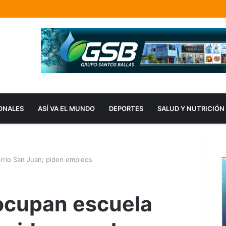
ONALES
ASÍ VA EL MUNDO
DEPORTES
SALUD Y NUTRICIÓN
rrio San Juan; piden empleos
ocupan escuela