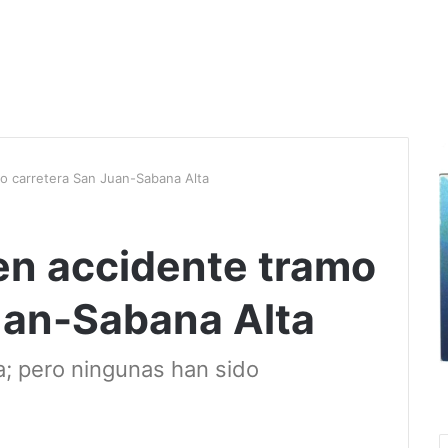
o carretera San Juan-Sabana Alta
en accidente tramo
uan-Sabana Alta
; pero ningunas han sido