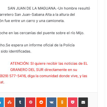
SAN JUAN DE LA MAGUANA.-Un hombre resultó
rretero San Juan-Sabana Alta a la altura del
ión fue entre un carro y una camioneta.
oche en las cercanías del puente sobre el río Mijo.
ho.Se espera un informe oficial de la Policía
 sido identificadas.
ATENCIÓN: SI quiere recibir las noticias de EL
GRANERO DEL SUR directamente en su
829) 577-5416, diga la comunidad donde vive, y las
at.
gle+
LinkedIn
StumbleUpon
Tumblr
Pinterest
Reddit
VKontakte
Odnoklassniki
Pocket
Compartir por Correo