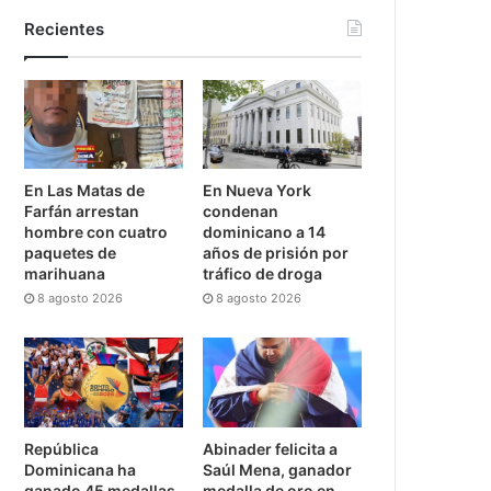
Recientes
En Las Matas de
En Nueva York
Farfán arrestan
condenan
hombre con cuatro
dominicano a 14
paquetes de
años de prisión por
marihuana
tráfico de droga
8 agosto 2026
8 agosto 2026
República
Abinader felicita a
Dominicana ha
Saúl Mena, ganador
ganado 45 medallas
medalla de oro en