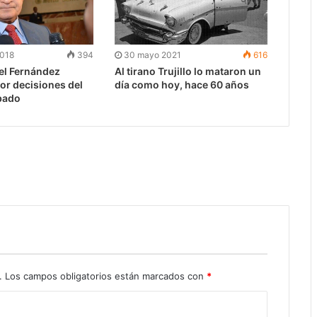
2018
394
30 mayo 2021
616
el Fernández
Al tirano Trujillo lo mataron un
or decisiones del
día como hoy, hace 60 años
bado
.
Los campos obligatorios están marcados con
*