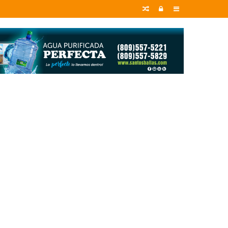
Random
Entrar
Sidebar
Article