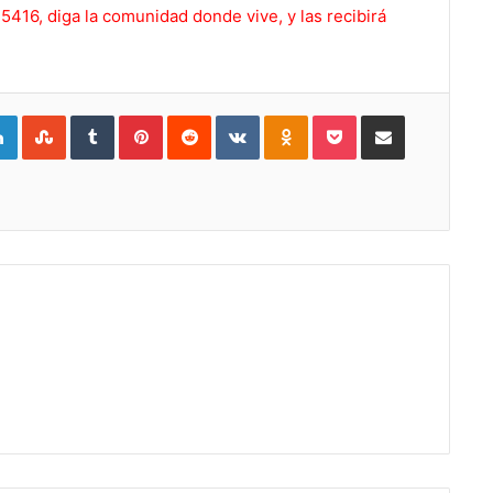
416, diga la comunidad donde vive, y las recibirá
gle+
LinkedIn
StumbleUpon
Tumblr
Pinterest
Reddit
VKontakte
Odnoklassniki
Pocket
Compartir por Correo