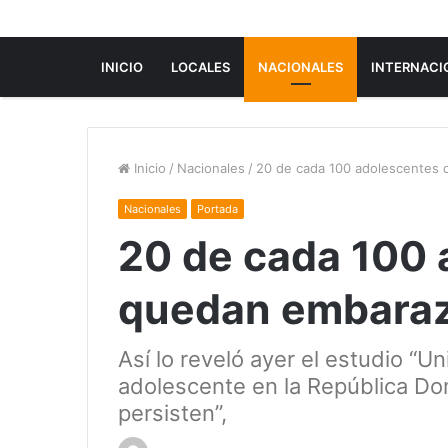
INICIO
LOCALES
NACIONALES
INTERNACI
Inicio
/
Nacionales
/
20 de cada 100 adolescentes
Nacionales
Portada
20 de cada 100 
quedan embaraz
Así lo reveló ayer el estudio “
adolescente en la República Do
persisten”,