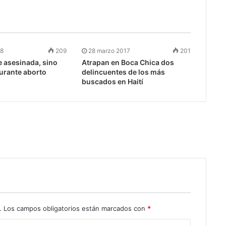
18
209
28 marzo 2017
201
e asesinada, sino
Atrapan en Boca Chica dos
urante aborto
delincuentes de los más
buscados en Haití
.
Los campos obligatorios están marcados con
*