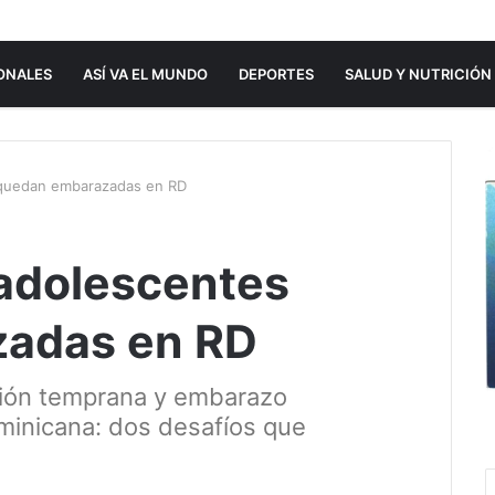
ONALES
ASÍ VA EL MUNDO
DEPORTES
SALUD Y NUTRICIÓN
 quedan embarazadas en RD
adolescentes
adas en RD
Unión temprana y embarazo
minicana: dos desafíos que