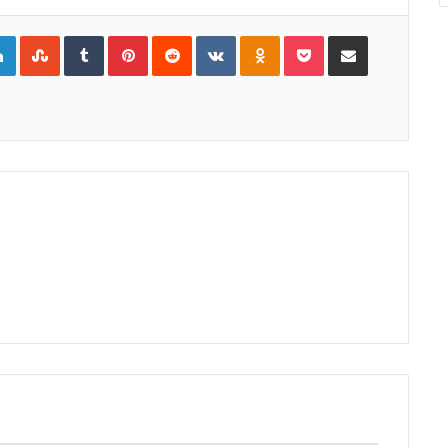
gle+
LinkedIn
StumbleUpon
Tumblr
Pinterest
Reddit
VKontakte
Odnoklassniki
Pocket
Compartir por Correo