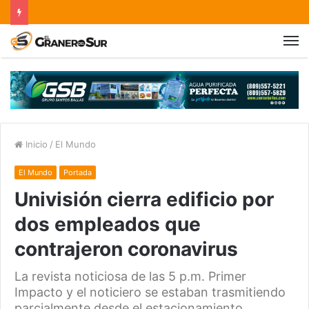
Inicio
/
El Mundo
El Mundo
Portada
Univisión cierra edificio por
dos empleados que
contrajeron coronavirus
La revista noticiosa de las 5 p.m. Primer
Impacto y el noticiero se estaban trasmitiendo
parcialmente desde el estacionamiento