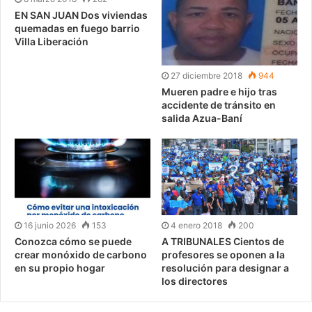
EN SAN JUAN Dos viviendas
quemadas en fuego barrio
Villa Liberación
27 diciembre 2018
944
Mueren padre e hijo tras
accidente de tránsito en
salida Azua-Baní
16 junio 2026
153
4 enero 2018
200
Conozca cómo se puede
A TRIBUNALES Cientos de
crear monóxido de carbono
profesores se oponen a la
en su propio hogar
resolución para designar a
los directores