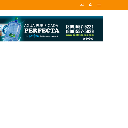
Random
Entrar
Sidebar
Article