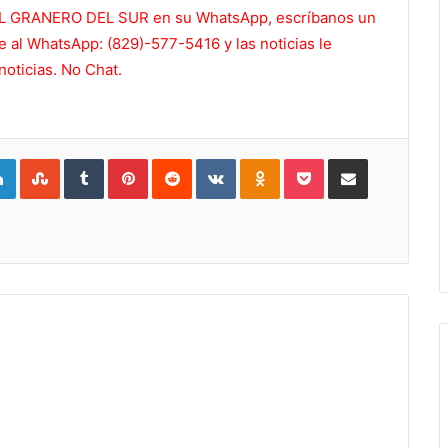
de EL GRANERO DEL SUR en su WhatsApp, escríbanos un
 al WhatsApp: (829)-577-5416 y las noticias le
noticias. No Chat.
gle+
LinkedIn
StumbleUpon
Tumblr
Pinterest
Reddit
VKontakte
Odnoklassniki
Pocket
Compartir por Correo