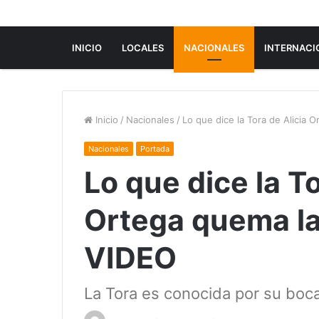
INICIO
LOCALES
NACIONALES
INTERNACI
Inicio
/
Nacionales
/
Lo que dice la Tora de Alicia 
Nacionales
Portada
Lo que dice la To
Ortega quema la
VIDEO
La Tora es conocida por su boca 