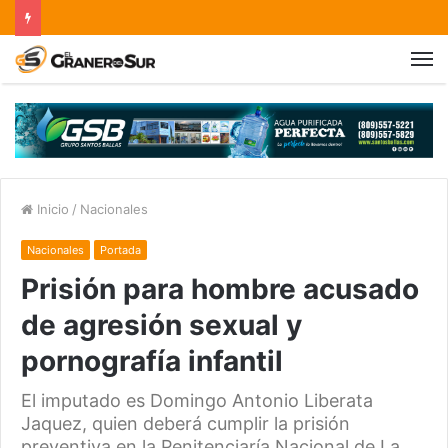
Inicio
/
Nacionales
Nacionales
Portada
Prisión para hombre acusado
de agresión sexual y
pornografía infantil
El imputado es Domingo Antonio Liberata
Jaquez, quien deberá cumplir la prisión
preventiva en la Penitenciaría Nacional de La