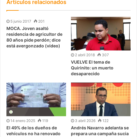
Artículos relacionados
5 junio 2017
201
MOCA. Joven asaltó
residencia de agricultor de
80 años pide perdón; dice
está avergonzado (vídeo)
2 abril 2018
307
VUELVE El tema de
Quirinito: un muerto
desaparecido
14 enero 2025
119
3 abril 2026
122
El 49% de los dueños de
Andrés Navarro adelanta se
vehículos no ha renovado
prepara una campaña sucia