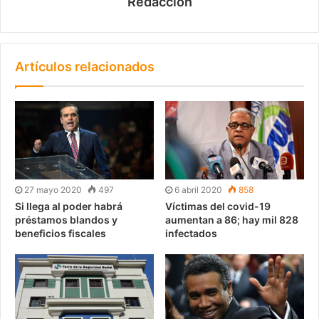
Redaccion
Artículos relacionados
27 mayo 2020
497
6 abril 2020
858
Si llega al poder habrá
Víctimas del covid-19
préstamos blandos y
aumentan a 86; hay mil 828
beneficios fiscales
infectados