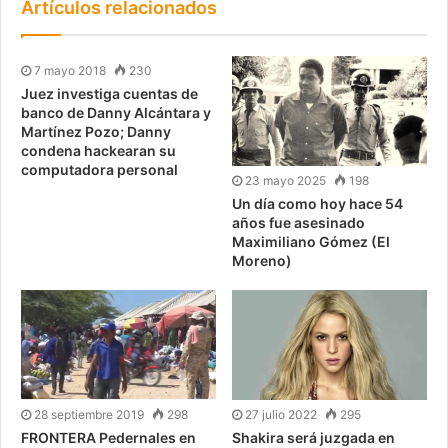
Artículos relacionados
7 mayo 2018
230
Juez investiga cuentas de
banco de Danny Alcántara y
Martínez Pozo; Danny
condena hackearan su
computadora personal
23 mayo 2025
198
Un día como hoy hace 54
años fue asesinado
Maximiliano Gómez (El
Moreno)
28 septiembre 2019
298
27 julio 2022
295
FRONTERA Pedernales en
Shakira será juzgada en