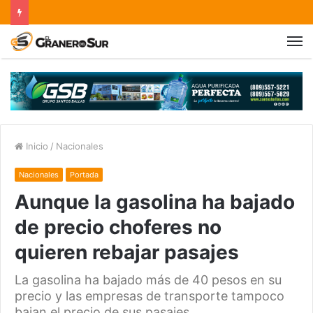
Inicio
/
Nacionales
Nacionales
Portada
Aunque la gasolina ha bajado
de precio choferes no
quieren rebajar pasajes
La gasolina ha bajado más de 40 pesos en su
precio y las empresas de transporte tampoco
bajan el precio de sus pasajes