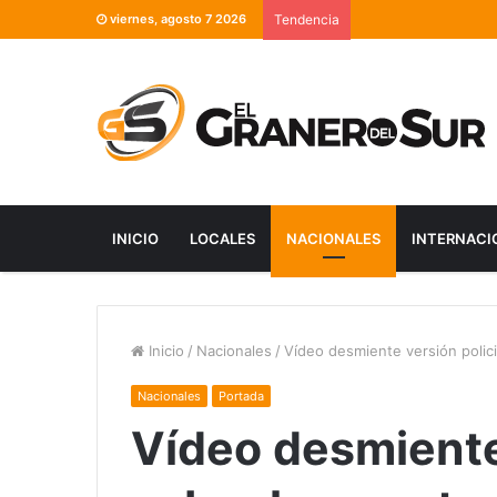
viernes, agosto 7 2026
Tendencia
INICIO
LOCALES
NACIONALES
INTERNACI
Inicio
/
Nacionales
/
Vídeo desmiente versión polic
Nacionales
Portada
Vídeo desmiente 