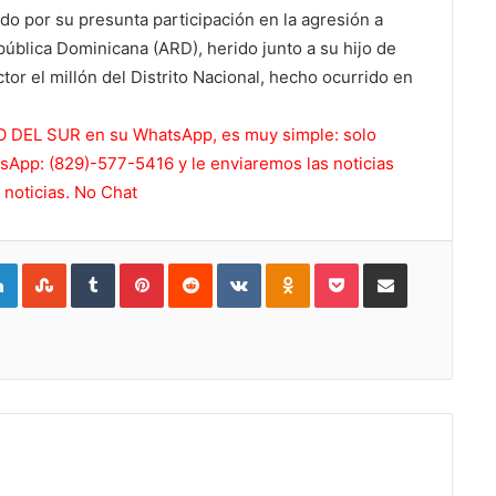
do por su presunta participación en la agresión a
pública Dominicana (ARD), herido junto a su hijo de
tor el millón del Distrito Nacional, hecho ocurrido en
RO DEL SUR en su WhatsApp, es muy simple: solo
App: (829)-577-5416 y le enviaremos las noticias
noticias. No Chat
gle+
LinkedIn
StumbleUpon
Tumblr
Pinterest
Reddit
VKontakte
Odnoklassniki
Pocket
Compartir por Correo