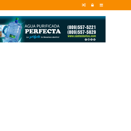
Random
Entrar
Sidebar
Article