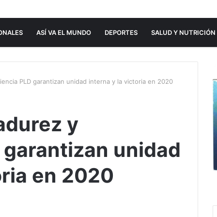
ONALES
ASÍ VA EL MUNDO
DEPORTES
SALUD Y NUTRICIÓN
encia PLD garantizan unidad interna y la victoria en 2020
adurez y
 garantizan unidad
toria en 2020