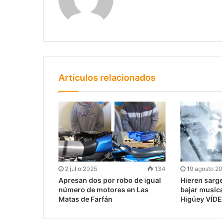
Artículos relacionados
2 julio 2025
134
19 agosto 2
Apresan dos por robo de igual
Hieren sarg
número de motores en Las
bajar musica
Matas de Farfán
Higüey VÍD