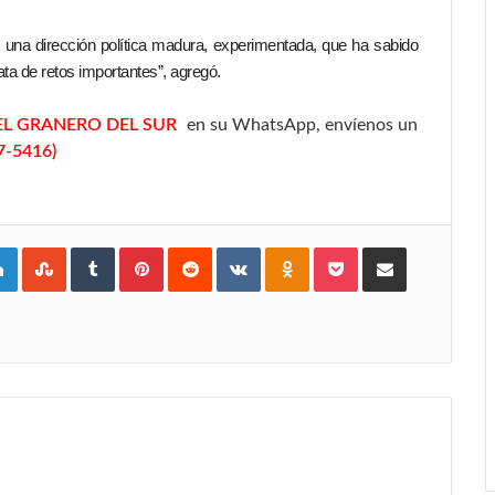
 una dirección política madura, experimentada, que ha sabido
ata de retos importantes”, agregó.
EL GRANERO DEL SUR
en su WhatsApp, envíenos un
7-5416)
gle+
LinkedIn
StumbleUpon
Tumblr
Pinterest
Reddit
VKontakte
Odnoklassniki
Pocket
Compartir por Correo