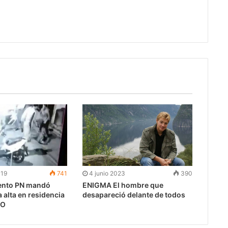
019
741
4 junio 2023
390
ento PN mandó
ENIGMA El hombre que
 alta en residencia
desapareció delante de todos
EO