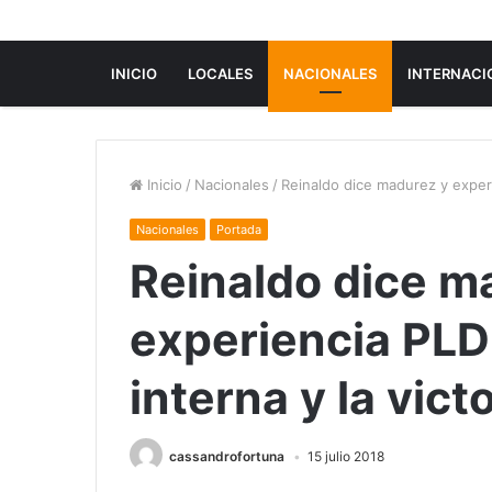
INICIO
LOCALES
NACIONALES
INTERNACI
Inicio
/
Nacionales
/
Reinaldo dice madurez y experi
Nacionales
Portada
Reinaldo dice m
experiencia PLD
interna y la vic
cassandrofortuna
15 julio 2018