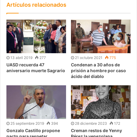
Artículos relacionados
13 abril 2019
277
21 octubre 2021
775
UASD recuerda 47
Condenan a 30 años de
aniversario muerte Sagrario
prisión a hombre por caso
ácido del diablo
25 septiembre 2019
394
28 diciembre 2023
172
Gonzalo Castillo propone
Creman restos de Yenny
pacto para respetar
Pérez la venezolana