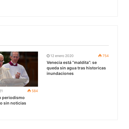
12 enero 2020
754
Venecia está “maldita”: se
queda sin agua tras historicas
inundaciones
21
584
n periodismo
ro sin noticias