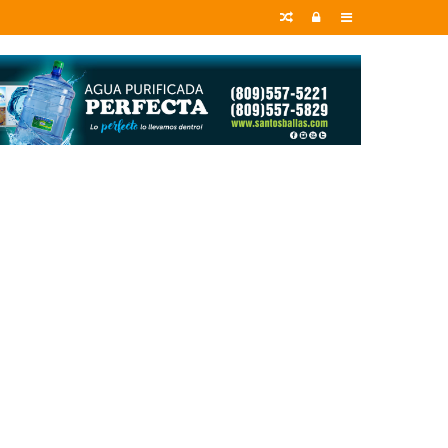
Random
Entrar
Sidebar
Article