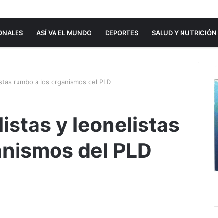
ONALES
ASÍ VA EL MUNDO
DEPORTES
SALUD Y NUTRICIÓN
listas rumbo a los organismos del PLD
listas y leonelistas
anismos del PLD