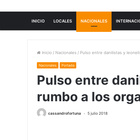
INICIO
LOCALES
NACIONALES
INTERNACI
Inicio
/
Nacionales
/
Pulso entre danilistas y leone
Nacionales
Portada
Pulso entre dani
rumbo a los org
cassandrofortuna
5 julio 2018