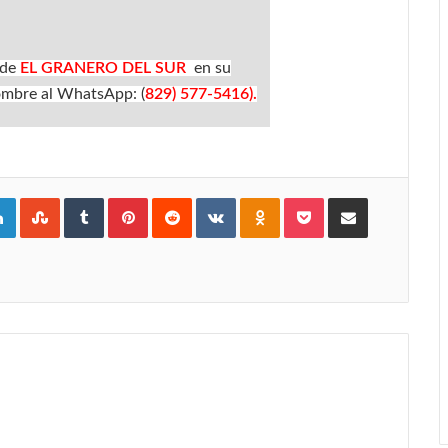
 de
EL GRANERO DEL SUR
en su
mbre al WhatsApp: (
829) 577-5416).
gle+
LinkedIn
StumbleUpon
Tumblr
Pinterest
Reddit
VKontakte
Odnoklassniki
Pocket
Compartir por Correo