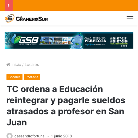
Inicio
/
Locales
Locales
Portada
TC ordena a Educación
reintegrar y pagarle sueldos
atrasados a profesor en San
Juan
cassandrofortuna
1 junio 2018