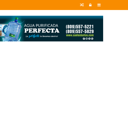
Random
Entrar
Sidebar
Article