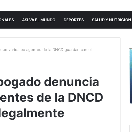
ONALES
ASÍ VA EL MUNDO
DEPORTES
SALUD Y NUTRICIÓN
ue varios ex agentes de la DNCD guardan cárcel
bogado denuncia
gentes de la DNCD
ilegalmente