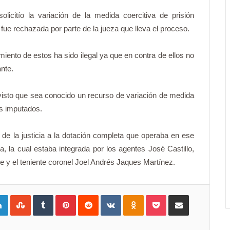
licitío la variación de la medida coercitiva de prisión
 fue rechazada por parte de la jueza que lleva el proceso.
ento de estos ha sido ilegal ya que en contra de ellos no
ante.
visto que sea conocido un recurso de variación de medida
os imputados.
e la justicia a la dotación completa que operaba en ese
 la cual estaba integrada por los agentes José Castillo,
 y el teniente coronel Joel Andrés Jaques Martínez.
gle+
LinkedIn
StumbleUpon
Tumblr
Pinterest
Reddit
VKontakte
Odnoklassniki
Pocket
Compartir por Correo