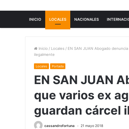
INICIO
LOCALES
NACIONALES
INTERNACI
Inicio
/
Locales
/
EN SAN JUAN Abogado denuncia q
ilegalmente
Locales
Portada
EN SAN JUAN A
que varios ex a
guardan cárcel 
cassandrofortuna
21 mayo 2018