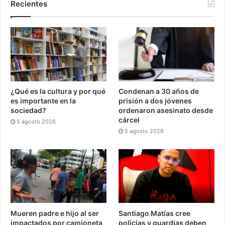
Recientes
¿Qué es la cultura y por qué
Condenan a 30 años de
es importante en la
prisión a dos jóvenes
sociedad?
ordenaron asesinato desde
cárcel
5 agosto 2026
5 agosto 2026
Mueren padre e hijo al ser
Santiago Matías cree
impactados por camioneta
policías y guardias deben