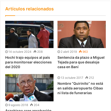
Artículos relacionados
14 octubre 2024
208
2 abril 2019
963
Hochi trajo equipos al país
Sentencia da plazo a Miguel
para monitorear elecciones
Tejada para que desaloje
del 2020
casa en Baní
13 octubre 2017
212
Nombre “Quirinito” no está
en salida aeropuerto Cibao
ni lista de funerarias
9 agosto 2018
204
Arzobispo cree aprobación