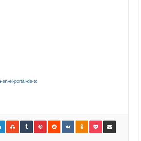
en-el-portal-de-tc
gle+
LinkedIn
StumbleUpon
Tumblr
Pinterest
Reddit
VKontakte
Odnoklassniki
Pocket
Compartir por Correo