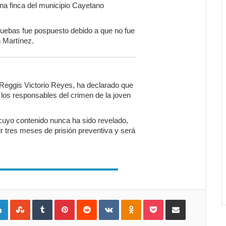
na finca del municipio Cayetano
 pruebas fue pospuesto debido a que no fue
n Martínez.
, Reggis Victorio Reyes, ha declarado que
 los responsables del crimen de la joven
cuyo contenido nunca ha sido revelado,
r tres meses de prisión preventiva y será
gle+
LinkedIn
StumbleUpon
Tumblr
Pinterest
Reddit
VKontakte
Odnoklassniki
Pocket
Compartir por Correo