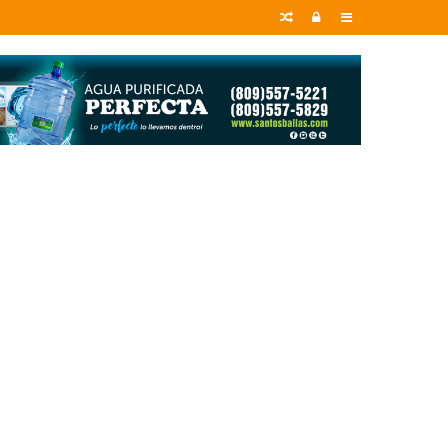
Random
Entrar
Sidebar
Article