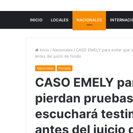
INICIO
LOCALES
NACIONALES
INTERNACI
Inicio
/
Nacionales
/
CASO EMELY para evitar que se
antes del juicio de fondo
Nacionales
Portada
CASO EMELY para
pierdan pruebas
escuchará testim
antes del juicio