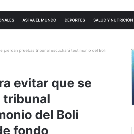
ONALES
ASÍ VA EL MUNDO
DEPORTES
SALUD Y NUTRICIÓN
 pierdan pruebas tribunal escuchará testimonio del Boli
 evitar que se
 tribunal
onio del Boli
 de fondo