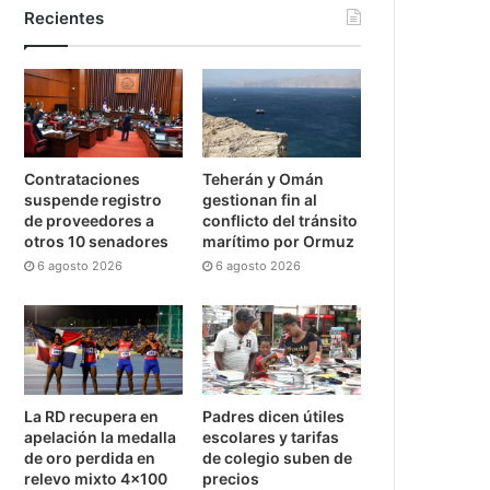
Recientes
Contrataciones
Teherán y Omán
suspende registro
gestionan fin al
de proveedores a
conflicto del tránsito
otros 10 senadores
marítimo por Ormuz
6 agosto 2026
6 agosto 2026
La RD recupera en
Padres dicen útiles
apelación la medalla
escolares y tarifas
de oro perdida en
de colegio suben de
relevo mixto 4×100
precios