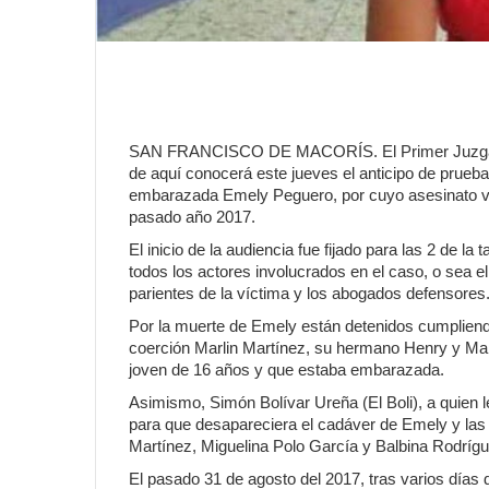
SAN FRANCISCO DE MACORÍS. El Primer Juzgado de 
de aquí conocerá este jueves el anticipo de prueb
embarazada Emely Peguero, por cuyo asesinato va
pasado año 2017.
El inicio de la audiencia fue fijado para las 2 de la
todos los actores involucrados en el caso, o sea el
parientes de la víctima y los abogados defensores
Por la muerte de Emely están detenidos cumplien
coerción Marlin Martínez, su hermano Henry y Marl
joven de 16 años y que estaba embarazada.
Asimismo, Simón Bolívar Ureña (El Boli), a quien
para que desapareciera el cadáver de Emely y las
Martínez, Miguelina Polo García y Balbina Rodríg
El pasado 31 de agosto del 2017, tras varios días