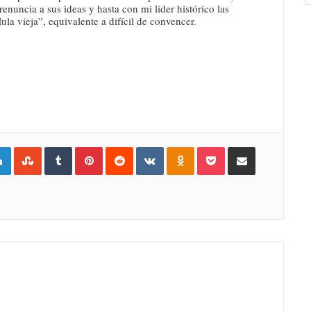
nuncia a sus ideas y hasta con mi líder histórico las
a vieja”, equivalente a difícil de convencer.
gle+
LinkedIn
StumbleUpon
Tumblr
Pinterest
Reddit
VKontakte
Odnoklassniki
Pocket
Compartir por Correo