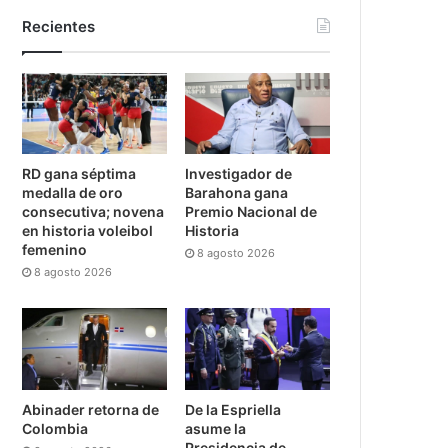
Recientes
RD gana séptima
Investigador de
medalla de oro
Barahona gana
consecutiva; novena
Premio Nacional de
en historia voleibol
Historia
femenino
8 agosto 2026
8 agosto 2026
Abinader retorna de
De la Espriella
Colombia
asume la
Presidencia de