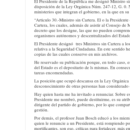
El Presidente de la República me designó Ministro si
disposición de la Ley Orgánica Núm. 247-12, G. 0. 
ministerios que integran el gobierno, en la que en su
“Articulo 30.-Ministro sin Cartera. El o la Presidente
Cartera, los cuales, además de asistir al Consejo de 
decreto que los designe, las que no pueden comprende
organismos autónomos y descentralizados del Estad
El Presidente designó tres Ministros sin Cartera a l
relativa a la Seguridad Ciudadana. En este sentido h
copias de las cuales conservo en mis archivos.
He reservado su publicación porque, en todo caso, e
del Estado es el depositario de ls mismas. En consec
tareas encomendadas.
La posición que ocupó descansa en la Ley Orgánica c
desconocimiento de otras personas han considerado el
Hay quien hasta me ha invitado a renunciar. Sobre e
Presidente me nombró, puede destituirme, es su atri
dirigente del partido de gobierno, por lo que compart
gestión.
Por demás, el profesor Juan Bosch educó a los miem
quien le renuncie a un Presidente, está rompiendo pol
mortificantes, son eso, críticas para fortalecer, más e