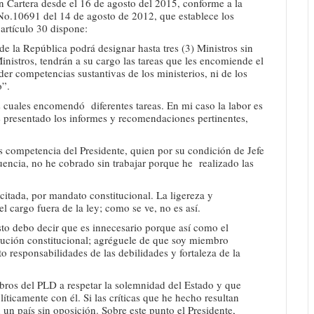
n Cartera desde el 16 de agosto del 2015, conforme a la
No.10691 del 14 de agosto de 2012, que establece los
 artículo 30 dispone:
 de la República podrá designar hasta tres (3) Ministros sin
Ministros, tendrán a su cargo las tareas que les encomiende el
r competencias sustantivas de los ministerios, ni de los
o”.
os cuales encomendó diferentes tareas. En mi caso la labor es
e presentado los informes y recomendaciones pertinentes,
s competencia del Presidente, quien por su condición de Jefe
uencia, no he cobrado sin trabajar porque he realizado las
itada, por mandato constitucional. La ligereza y
 cargo fuera de la ley; como se ve, no es así.
sto debo decir que es innecesario porque así como el
bución constitucional; agréguele de que soy miembro
o responsabilidades de las debilidades y fortaleza de la
bros del PLD a respetar la solemnidad del Estado y que
íticamente con él. Si las críticas que he hecho resultan
n un país sin oposición. Sobre este punto el Presidente,