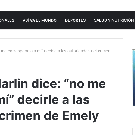
ONALES
ASÍ VA EL MUNDO
DEPORTES
SALUD Y NUTRICIÓN
 me correspondía a mí” decirle a las autoridades del crimen
arlin dice: “no me
í” decirle a las
 crimen de Emely