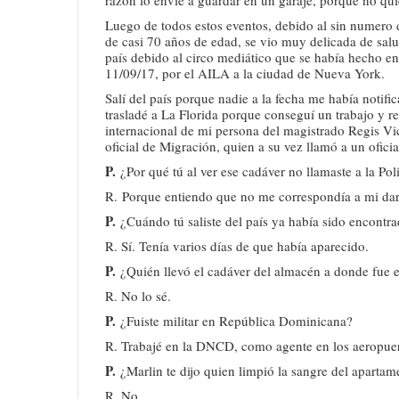
Luego de todos estos eventos, debido al sin numero 
de casi 70 años de edad, se vio muy delicada de salud
país debido al circo mediático que se había hecho en 
11/09/17, por el AILA a la ciudad de Nueva York.
Salí del país porque nadie a la fecha me había notifi
trasladé a La Florida porque conseguí un trabajo y r
internacional de mi persona del magistrado Regis Vict
oficial de Migración, quien a su vez llamó a un oficia
P.
¿Por qué tú al ver ese cadáver no llamaste a la Pol
R. Porque entiendo que no me correspondía a mi dar 
P.
¿Cuándo tú saliste del país ya había sido encontr
R. Sí. Tenía varios días de que había aparecido.
P.
¿Quién llevó el cadáver del almacén a donde fue 
R. No lo sé.
P.
¿Fuiste militar en República Dominicana?
R. Trabajé en la DNCD, como agente en los aeropuert
P.
¿Marlin te dijo quien limpió la sangre del apartam
R. No