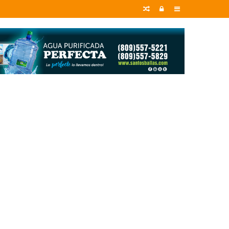
Random
Entrar
Sidebar
Article