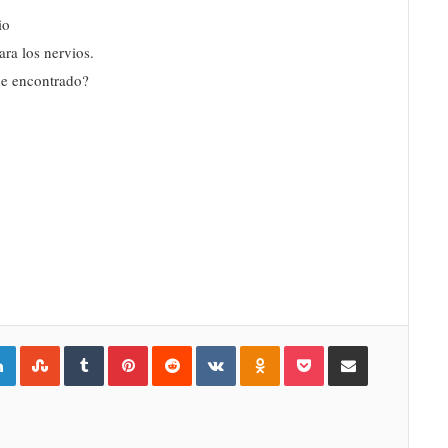
io
ra los nervios.
ue encontrado?
gle+
LinkedIn
StumbleUpon
Tumblr
Pinterest
Reddit
VKontakte
Odnoklassniki
Pocket
Compartir por Correo