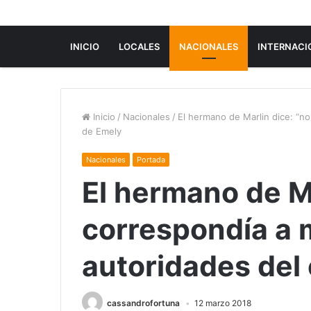
INICIO
LOCALES
NACIONALES
INTERNACI
Inicio
/
Nacionales
/
El hermano de Marlin dice: “no
de Emely
Nacionales
Portada
El hermano de M
correspondía a m
autoridades del
cassandrofortuna
12 marzo 2018