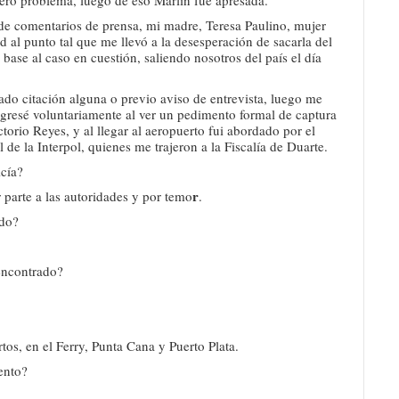
de comentarios de prensa, mi madre, Teresa Paulino, mujer
 al punto tal que me llevó a la desesperación de sacarla del
base al caso en cuestión, saliendo nosotros del país el día
cado citación alguna o previo aviso de entrevista, luego me
egresé voluntariamente al ver un pedimento formal de captura
orio Reyes, y al llegar al aeropuerto fui abordado por el
l de la Interpol, quienes me trajeron a la Fiscalía de Duarte.
icía?
r
parte a las autoridades y por temo
.
ado?
encontrado?
os, en el Ferry, Punta Cana y Puerto Plata.
ento?