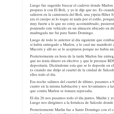
Luego fue sugerido buscar el cadáver donde Marlon l
propuso ir con El Boli, y yo le dije que no. Es cuand
salieron en la camioneta del Boli, una yipeta Hilux
era el cuerpo ni lo toque ni nada por el estilo, porqu
muy fuerte a lo que no estoy acostumbrado, pusieron
poniendo este vehículo en un almacén ubicado en dic
madrugada me fui para Santo Domingo.
Luego de todo lo anterior al día siguiente que est
si había entregado a Marlon, a lo cual me manifestó q
Macorís y allí no se lo aceptaron porque no había una
Posteriormente en hora de la tarde Marlon fue entre
que no tenía dinero en efectivo y que le prestase RD
depositaría. Diciéndome esta que se lo deposite en e
es cuando me dirijo al cuartel de la ciudad de Salce
ellos todo el día.
Esa noche salimos del cuartel de último, pasamos a 
cuatro en la misma habitación y nos levantamos a las
que contra Marlon se tomara represalia.
El día 26 nos pasamos todo el día juntos, Marlin y y
Luego nos dirigimos a la fortaleza de Salcedo donde 
Posteriormente Marlin fue a Santo Domingo con el ca
razón lo envíe a guardar en un garaje, porque no qu