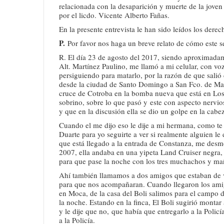
relacionada con la desaparición y muerte de la jove
por el licdo. Vicente Alberto Fañas.
En la presente entrevista le han sido leídos los dere
P.
Por favor nos haga un breve relato de cómo este se
R. El día 23 de agosto del 2017, siendo aproximada
Alt. Martínez Paulino, me llamó a mi celular, con vo
persiguiendo para matarlo, por la razón de que salió
desde la ciudad de Santo Domingo a San Fco. de Macorí
cruce de Cotroba en la bomba nueva que está en Los 
sobrino, sobre lo que pasó y este con aspecto nervio
y que en la discusión ella se dio un golpe en la cabe
Cuando el me dijo eso le dije a mi hermana, como te
Duarte para yo seguirte a ver si realmente alguien l
que está llegado a la entrada de Constanza, me desm
2007, ella andaba en una yipeta Land Cruiser negra,
para que pase la noche con los tres muchachos y mañ
Ahí también llamamos a dos amigos que estaban de v
para que nos acompañaran. Cuando llegaron los amig
en Moca, de la casa del Boli salimos para el campo 
la noche. Estando en la finca, El Boli sugirió monta
y le dije que no, que había que entregarlo a la Policí
a la Policía.