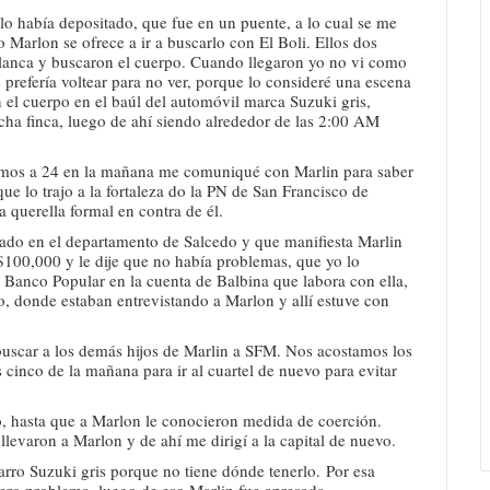
o había depositado, que fue en un puente, a lo cual se me
o Marlon se ofrece a ir a buscarlo con El Boli. Ellos dos
 blanca y buscaron el cuerpo. Cuando llegaron yo no vi como
e prefería voltear para no ver, porque lo consideré una escena
 el cuerpo en el baúl del automóvil marca Suzuki gris,
ha finca, luego de ahí siendo alrededor de las 2:00 AM
ábamos a 24 en la mañana me comuniqué con Marlin para saber
ue lo trajo a la fortaleza do la PN de San Francisco de
 querella formal en contra de él.
gado en el departamento de Salcedo y que manifiesta Marlin
$100,000 y le dije que no había problemas, que yo lo
l Banco Popular en la cuenta de Balbina que labora con ella,
do, donde estaban entrevistando a Marlon y allí estuve con
buscar a los demás hijos de Marlin a SFM. Nos acostamos los
 cinco de la mañana para ir al cuartel de nuevo para evitar
o, hasta que a Marlon le conocieron medida de coerción.
llevaron a Marlon y de ahí me dirigí a la capital de nuevo.
rro Suzuki gris porque no tiene dónde tenerlo. Por esa
iero problema, luego de eso Marlin fue apresada.