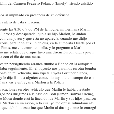
n Emi del Carmen Peguero Polanco (Emely), siendo asistido
chos al imputado en presencia de su defensor.
 entero de esta situación.
mente las 8:30 o 9:00 PM de la noche, mi hermana Marlin
z llorosa y desesperada, que a su hijo Marlon, lo andan
 con una joven y que esta no aparecía, cuando me dirijo
s, para ir en auxilio de ella, en la autopista Duarte por el
Pinos, me encuentro con ella, y le pregunto a Marlon, mi
so me relata que disque tuvo una discusión con dicha joven
za con el filo de una mesa.
 están persiguiendo arranca rumbo a Bonao en la autopista
e daba seguimiento. En el trayecto nos paramos en otra bomba
onté de mi vehículo, una yipeta Toyota Fortuner blanca,
 y le dije llama a alguien conocido tuyo de un campo de esto
ana vas y entregas a Marlon a la Policía.
acaciones en otro vehículo que Marlin le había prestado
os nos dirigimos a la casa del Boli (Simón Bolívar Ureña),
de Moca donde está la finca donde Marlin y sus hijos pasaron
r a Marlon en un avión, a lo cual yo me opuse rotundamente
a que debido a esto fue que Marlin al día siguiente lo entregó