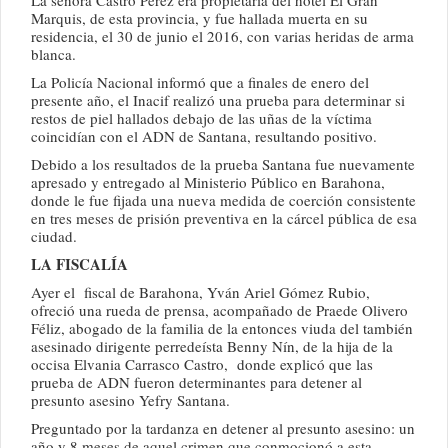
La señora Castro Pérez era propietaria del hotel El Gran
Marquis, de esta provincia, y fue hallada muerta en su
residencia, el 30 de junio el 2016, con varias heridas de arma
blanca.
La Policía Nacional informó que a finales de enero del
presente año, el Inacif realizó una prueba para determinar si
restos de piel hallados debajo de las uñas de la víctima
coincidían con el ADN de Santana, resultando positivo.
Debido a los resultados de la prueba Santana fue nuevamente
apresado y entregado al Ministerio Público en Barahona,
donde le fue fijada una nueva medida de coerción consistente
en tres meses de prisión preventiva en la cárcel pública de esa
ciudad.
LA FISCALÍA
Ayer el fiscal de Barahona, Yván Ariel Gómez Rubio,
ofreció una rueda de prensa, acompañado de Praede Olivero
Féliz, abogado de la familia de la entonces viuda del también
asesinado dirigente perredeísta Benny Nín, de la hija de la
occisa Elvania Carrasco Castro, donde explicó que las
prueba de ADN fueron determinantes para detener al
presunto asesino Yefry Santana.
Preguntado por la tardanza en detener al presunto asesino: un
año y 8 meses de aquel crimen que conmocionó a esta