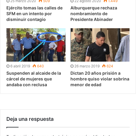
25 marzo 2020
509
22 agosto 2020
1.449
Ejército tomas las calles de
Alburquerque rechaza
SFM en un intento por
nombramiento de
disminuir contagio
Presidente Abinader
6 abril 2019
640
26 marzo 2019
624
Suspenden al alcaide de la
Dictan 20 años prisión a
cárcel de mujeres que
hombre quiso violar sobrina
andaba con reclusa
menor de edad
Deja una respuesta