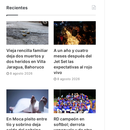
Recientes
Vieja rencilla familiar
A un año y cuatro
deja dos muertos y
meses después del
dos heridos en Villa
Jet Set las
Jaragua, Bahoruco
expectativas al rojo
vivo
8 agosto 2026
8 agosto 2026
En Moca pleito entre
RD campeón en
tío y sobrino deja
softbol; derrota
saldo del sobrino
venezuela y da otra