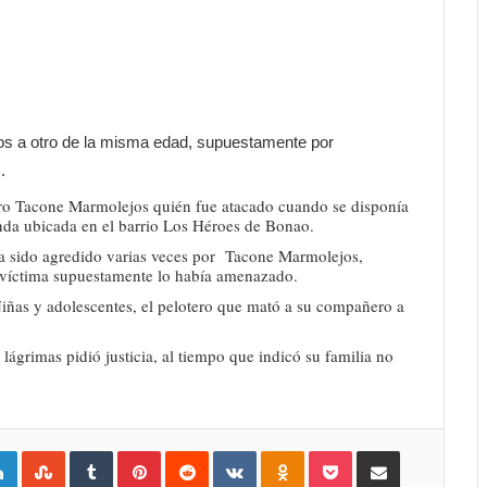
os a otro de la misma edad, supuestamente por
.
dro Tacone Marmolejos quién fue atacado cuando se disponía
enda ubicada en el barrio Los Héroes de Bonao.
ía sido agredido varias veces por Tacone Marmolejos,
a víctima supuestamente lo había amenazado.
Niñas y adolescentes, el pelotero que mató a su compañero a
lágrimas pidió justicia, al tiempo que indicó su familia no
gle+
LinkedIn
StumbleUpon
Tumblr
Pinterest
Reddit
VKontakte
Odnoklassniki
Pocket
Compartir por Correo