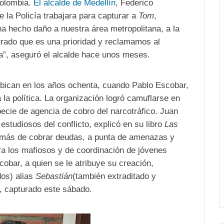
Colombia.
El alcalde de Medellín
, Federico
 la Policía trabajara para capturar a
Tom
,
 ha hecho daño a nuestra área metropolitana, a la
trado que es una prioridad y reclamamos al
a”, aseguró el alcalde hace unos meses.
ubican en los años ochenta, cuando Pablo Escobar,
a la política. La organización logró camuflarse en
pecie de agencia de cobro del narcotráfico. Juan
studiosos del conflicto, explicó en su libro
Las
ás de cobrar deudas, a punta de amenazas y
ara los mafiosos y de coordinación de jóvenes
cobar, a quien se le atribuye su creación,
dos) alias
Sebastián
(también extraditado y
, capturado este sábado.