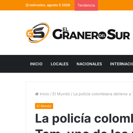
miércoles, agosto 5 2026
Tendencia
INICIO
LOCALES
NACIONALES
INTERNACI
Inicio
/
El Mundo
/
La policía colombiana detiene a
El Mundo
La policía colom