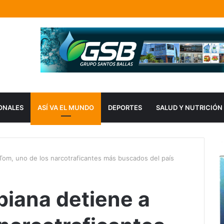
ONALES
ASÍ VA EL MUNDO
DEPORTES
SALUD Y NUTRICIÓN
 Tom, uno de los narcotraficantes más buscados del país
biana detiene a