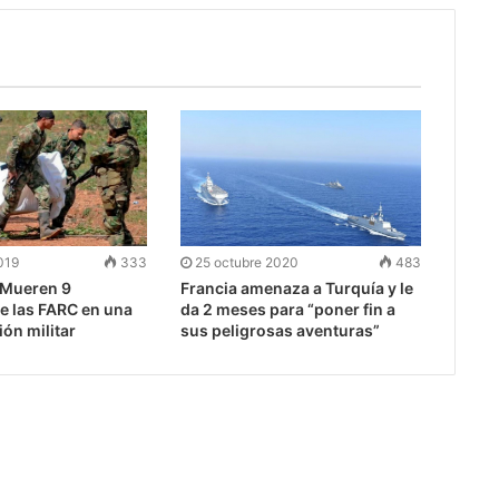
019
333
25 octubre 2020
483
Mueren 9
Francia amenaza a Turquía y le
e las FARC en una
da 2 meses para “poner fin a
ón militar
sus peligrosas aventuras”