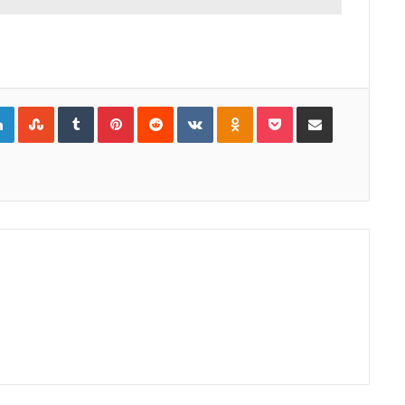
gle+
LinkedIn
StumbleUpon
Tumblr
Pinterest
Reddit
VKontakte
Odnoklassniki
Pocket
Compartir por Correo