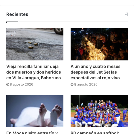
Recientes
Vieja rencilla familiar deja
A un año y cuatro meses
dos muertos y dos heridos
después del Jet Set las
en Villa Jaragua, Bahoruco
expectativas al rojo vivo
8 agosto 2026
8 agosto 2026
En Moca pleito entre tío y
RD campeón en softbol;