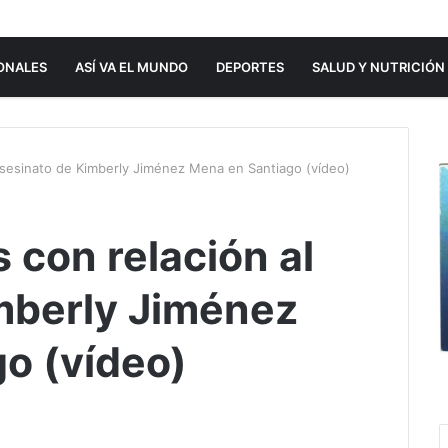
ONALES
ASÍ VA EL MUNDO
DEPORTES
SALUD Y NUTRICIÓN
 asesinato de Kimberly Jiménez Mena en Santiago (vídeo)
 con relación al
mberly Jiménez
o (vídeo)