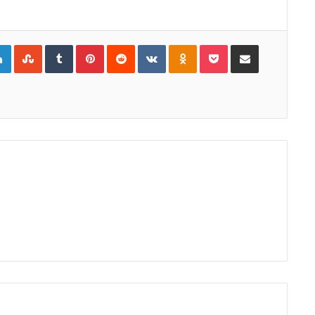
gle+
LinkedIn
StumbleUpon
Tumblr
Pinterest
Reddit
VKontakte
Odnoklassniki
Pocket
Compartir por Correo