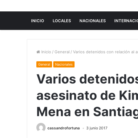
INICIO
LOCALES
NACIONALES
INTERNACI
Inicio
/
General
/
Varios detenidos con relación al
General
Nacionales
Varios detenidos
asesinato de Ki
Mena en Santiag
cassandrofortuna
3 junio 2017