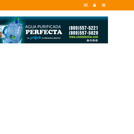
Random
Entrar
Sidebar
Article