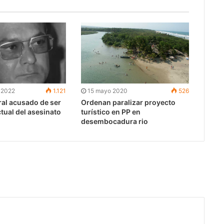
15 mayo 2020
526
 2022
1.121
Ordenan paralizar proyecto
al acusado de ser
turístico en PP en
ctual del asesinato
desembocadura rio