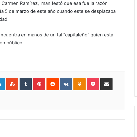
el Carmen Ramírez, manifestó que esa fue la razón
día 5 de marzo de este año cuando este se desplazaba
dad.
encuentra en manos de un tal “capitaleño” quien está
en público.
gle+
LinkedIn
StumbleUpon
Tumblr
Pinterest
Reddit
VKontakte
Odnoklassniki
Pocket
Compartir por Correo