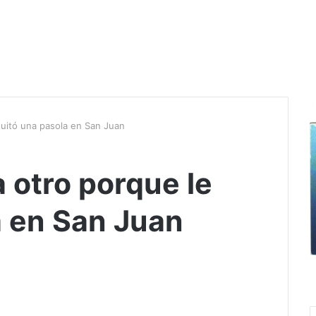
 quitó una pasola en San Juan
a otro porque le
a en San Juan