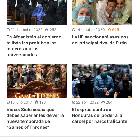
21 diciembre 2022
252
14 octubre 2020
645
En Afganistán el gobierno
La UE sancionará asesinos
talibán les prohibe a las
del principal rival de Putin
mujeres ir a las
universidades
15 julio 2017
193
22 abril 2022
284
Video: Siete cosas que
El expresidente de
debes saber antes de ver la
Honduras del poder a la
nueva temporada de
cárcel por narcotraficante
“Games of Thrones”