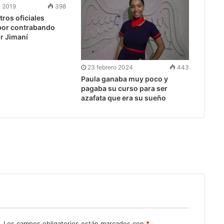
e 2019
398
tros oficiales
por contrabando
or Jimaní
23 febrero 2024
443
Paula ganaba muy poco y
pagaba su curso para ser
azafata que era su sueño
.
Los campos obligatorios están marcados con
*