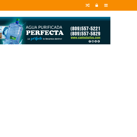
Random
Entrar
Sidebar
Article