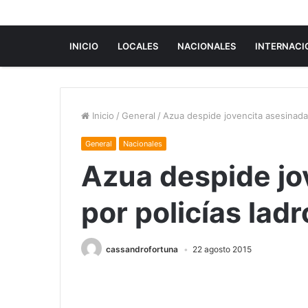
INICIO
LOCALES
NACIONALES
INTERNACI
Inicio
/
General
/
Azua despide jovencita asesinada 
General
Nacionales
Azua despide jo
por policías lad
cassandrofortuna
22 agosto 2015