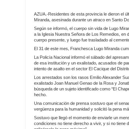
AZUA.-Residentes de esta provincia le dieron el 
Miranda, asesinada durante un atraco en Santo Dom
Según se informó, el cuerpo sin vida de Lugo Miran
a la Iglesia Nuestra Señora de Los Remedios, en 
cuerpo presente, y luego fue trasladado al cement
El 31 de este mes, Franchesca Lugo Miranda cump
La Policía Nacional informó el sábado del apresam
de esa institución y un exalistado, acusados de pa
intento de asalto en el sector El Cacique del Distri
Los arrestados son los rasos Emilio Alexander S
exalistado Joan Manuel Genao de la Rosa y Jonatha
búsqueda de un sujeto identificado como “El Chapea
hecho.
Una comunicación de prensa sostuvo que el senado
vergüenza para la humanidad y solicitó la pena m
Sostuvo que llegó el momento de enviarle un mensa
condiciones no tiene derecho a vivir, y si no tiene