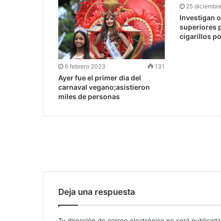
25 diciembr
Investigan o
superiores 
cigarillos p
6 febrero 2023
131
Ayer fue el primer dia del
carnaval vegano;asistieron
miles de personas
Deja una respuesta
Tu dirección de correo electrónico no será publicada