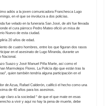
último adiós a la joven comunicadora Franchesca Lugo
ingo, en el que se involucra a dos policías.
da fue velado en la funeraria San José, de ahí fue llevada
donde el cura párroco Pedro Mateo ofició un misa de
erio Nuevo de esta ciudad.
liría 20 años de edad.
iento de cuatro hombres, entre los que figuran dos rasos
rticipar en el asesinato de Lugo Miranda, durante un
to Nacional.
uazo Suazo y José Manuel Piña Marte, así como el
n Marmolejos Flores. La Policía dijo que están tras la
o”, quien también tendría alguna participación en el
r de Azua, Rafael Calderón, calificó el hecho como una
áxima de 40 años para los asesinos.
je claro a la sociedad “ de que el que mate en esas
 derecho a vivir y aquí no hay la pena de muerte, debe