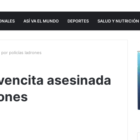
ONALES
ASÍ VA EL MUNDO
DEPORTES
SALUD Y NUTRICIÓN
por policías ladrones
vencita asesinada
rones