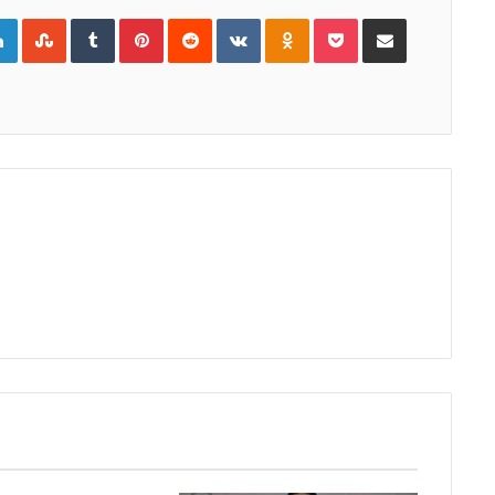
gle+
LinkedIn
StumbleUpon
Tumblr
Pinterest
Reddit
VKontakte
Odnoklassniki
Pocket
Compartir por Correo